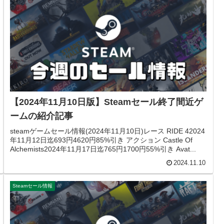
【2024年11月10日版】Steamセール終了間近ゲ
ームの紹介記事
steamゲームセール情報(2024年11月10日)レース RIDE 42024
年11月12日迄693円4620円85%引き アクション Castle Of
Alchemists2024年11月17日迄765円1700円55%引き Avat...
2024.11.10
Steamセール情報