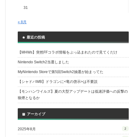
31
« 8月
最近の投稿
【MHWs】突然FFコラボ情報をぶっ込まれたので見てくだけ
Nintendo Switch2当選しました
MyNintendo Storeで第5回Switch2抽選が始まってた
【シャドバWB】ドラゴンに<竜の啓示>は不要説
【モンハンワイルズ】夏の大型アップデートは低迷評価への反撃の
狼煙となるか
アーカイブ
2025年8月
2