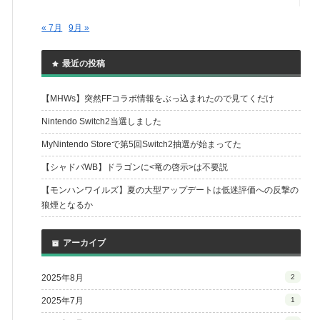
« 7月
9月 »
最近の投稿
【MHWs】突然FFコラボ情報をぶっ込まれたので見てくだけ
Nintendo Switch2当選しました
MyNintendo Storeで第5回Switch2抽選が始まってた
【シャドバWB】ドラゴンに<竜の啓示>は不要説
【モンハンワイルズ】夏の大型アップデートは低迷評価への反撃の
狼煙となるか
アーカイブ
2025年8月
2
2025年7月
1