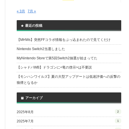
« 3月
7月 »
最近の投稿
【MHWs】突然FFコラボ情報をぶっ込まれたので見てくだけ
Nintendo Switch2当選しました
MyNintendo Storeで第5回Switch2抽選が始まってた
【シャドバWB】ドラゴンに<竜の啓示>は不要説
【モンハンワイルズ】夏の大型アップデートは低迷評価への反撃の
狼煙となるか
アーカイブ
2025年8月
2
2025年7月
1