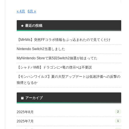
« 4月
6月 »
最近の投稿
【MHWs】突然FFコラボ情報をぶっ込まれたので見てくだけ
Nintendo Switch2当選しました
MyNintendo Storeで第5回Switch2抽選が始まってた
【シャドバWB】ドラゴンに<竜の啓示>は不要説
【モンハンワイルズ】夏の大型アップデートは低迷評価への反撃の
狼煙となるか
アーカイブ
2025年8月
2
2025年7月
1