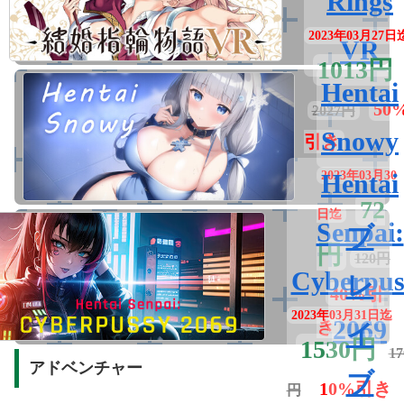
Rings
2023年03月27日
VR
1013円
Hentai
50
2027円
Snowy
引き
2023年03月30
Hentai
72
日迄
Senpai:
ブ
円
120円
Cyberpus
レ
40%引
2023年03月31日迄
2069
き
イ
1530円
17
アドベンチャー
ブ
10%引き
円