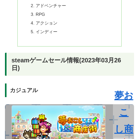
アドベンチャー
RPG
アクション
インディー
steamゲームセール情報(2023年03月26
日)
カジュアル
夢お
こ
し商