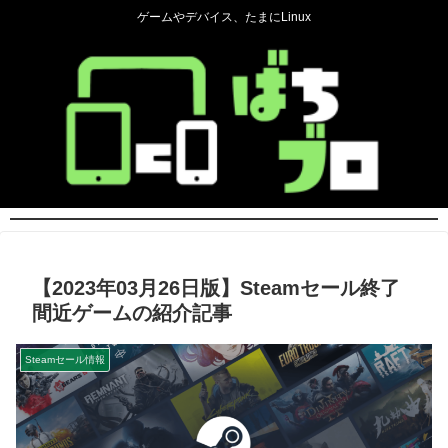
ゲームやデバイス、たまにLinux
【2023年03月26日版】Steamセール終了
間近ゲームの紹介記事
Steamセール情報