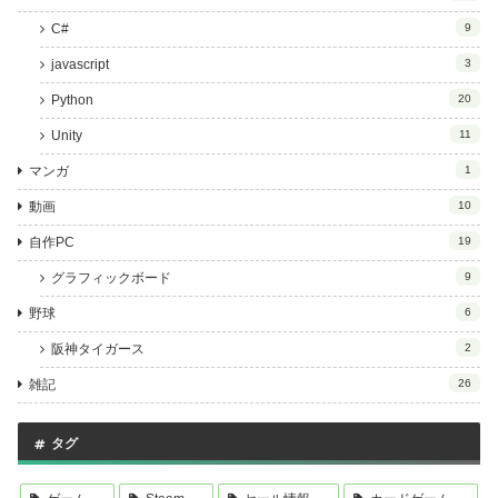
C#
9
javascript
3
Python
20
Unity
11
マンガ
1
動画
10
自作PC
19
グラフィックボード
9
野球
6
阪神タイガース
2
雑記
26
タグ