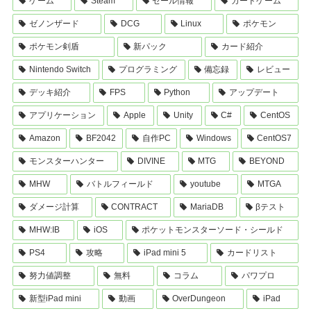
ゲーム
Steam
セール情報
カードゲーム
ゼノンザード
DCG
Linux
ポケモン
ポケモン剣盾
新パック
カード紹介
Nintendo Switch
プログラミング
備忘録
レビュー
デッキ紹介
FPS
Python
アップデート
アプリケーション
Apple
Unity
C#
CentOS
Amazon
BF2042
自作PC
Windows
CentOS7
モンスターハンター
DIVINE
MTG
BEYOND
MHW
バトルフィールド
youtube
MTGA
ダメージ計算
CONTRACT
MariaDB
βテスト
MHW:IB
iOS
ポケットモンスターソード・シールド
PS4
攻略
iPad mini 5
カードリスト
努力値調整
無料
コラム
パワプロ
新型iPad mini
動画
OverDungeon
iPad