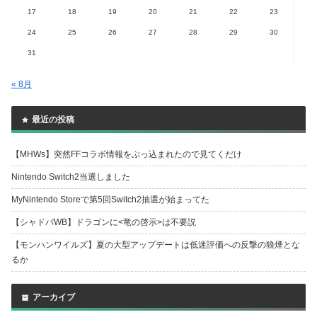
17
18
19
20
21
22
23
24
25
26
27
28
29
30
31
« 8月
最近の投稿
【MHWs】突然FFコラボ情報をぶっ込まれたので見てくだけ
Nintendo Switch2当選しました
MyNintendo Storeで第5回Switch2抽選が始まってた
【シャドバWB】ドラゴンに<竜の啓示>は不要説
【モンハンワイルズ】夏の大型アップデートは低迷評価への反撃の狼煙とな
るか
アーカイブ