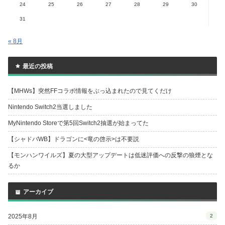
24
25
26
27
28
29
30
31
« 8月
最近の投稿
【MHWs】突然FFコラボ情報をぶっ込まれたので見てくだけ
Nintendo Switch2当選しました
MyNintendo Storeで第5回Switch2抽選が始まってた
【シャドバWB】ドラゴンに<竜の啓示>は不要説
【モンハンワイルズ】夏の大型アップデートは低迷評価への反撃の狼煙とな
るか
アーカイブ
2025年8月
2