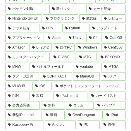
ポケモン剣盾
新パック
カード紹介
Nintendo Switch
プログラミング
備忘録
レビュー
デッキ紹介
FPS
Python
アップデート
アプリケーション
Apple
Unity
C#
CentOS
Amazon
BF2042
自作PC
Windows
CentOS7
モンスターハンター
DIVINE
MTG
BEYOND
MHW
バトルフィールド
youtube
MTGA
ダメージ計算
CONTRACT
MariaDB
βテスト
MHW:IB
iOS
ポケットモンスターソード・シールド
PS4
攻略
iPad mini 5
カードリスト
努力値調整
無料
コラム
パワプロ
新型iPad mini
動画
OverDungeon
iPad
Raspberry Pi
Android
PC
自作