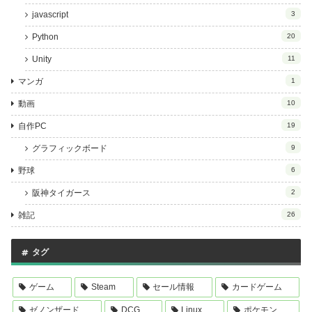
javascript
3
Python
20
Unity
11
マンガ
1
動画
10
自作PC
19
グラフィックボード
9
野球
6
阪神タイガース
2
雑記
26
タグ
ゲーム
Steam
セール情報
カードゲーム
ゼノンザード
DCG
Linux
ポケモン